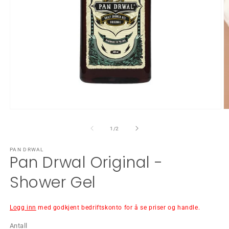
Åpne
Å
medie
m
1
2
av
1
/
2
i
i
modal
m
PAN DRWAL
Pan Drwal Original -
Shower Gel
Logg inn
med godkjent bedriftskonto for å se priser og handle.
Antall