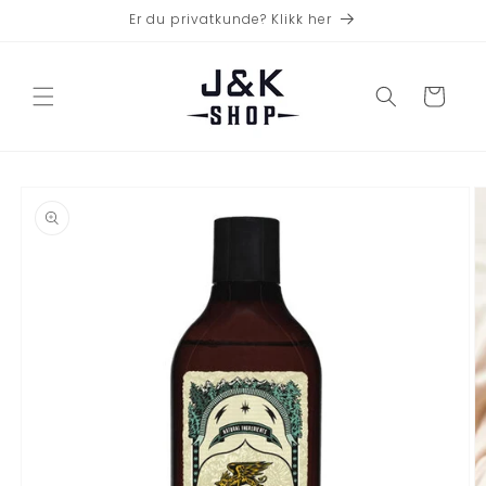
Gå videre
Er du privatkunde? Klikk her
til
innholdet
Handlekurv
opp til
roduktinformasjon