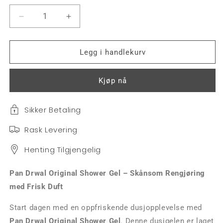
Senk
Øk
antallet
antallet
for
for
Pan
Pan
Legg i handlekurv
Drwal
Drwal
Original
Original
Kjøp nå
-
-
Shower
Shower
Gel
Gel
Sikker Betaling
Rask Levering
Henting Tilgjengelig
Pan Drwal Original Shower Gel – Skånsom Rengjøring
med Frisk Duft
Start dagen med en oppfriskende dusjopplevelse med
Pan Drwal Original Shower Gel
. Denne dusjgelen er laget