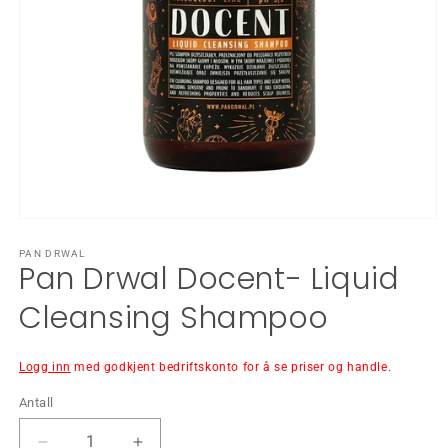
Åpne
medie
1
PAN DRWAL
Pan Drwal Docent- Liquid
i
modal
Cleansing Shampoo
Logg inn
med godkjent bedriftskonto for å se priser og handle.
Antall