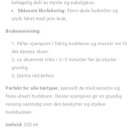
behagelig duft av mynte og eukalyptus.
Skånsom Eksfoliering:
Fjern døde hudceller og
styrk håret med jevn bruk.
Bruksanvisning:
Påfør sjampoen i fuktig hodebunn og massér inn til
det dannes skum.
La skummet virke i 2–3 minutter før du skyller
grundig.
Gjenta ved behov.
Perfekt for alle hårtyper
, spesielt de med sensitiv og
flass-utsatt hodebunn. Denne sjampoen gir en grundig
rensing samtidig som den beskytter og styrker
hodebunnen.
Innhold:
250 ml