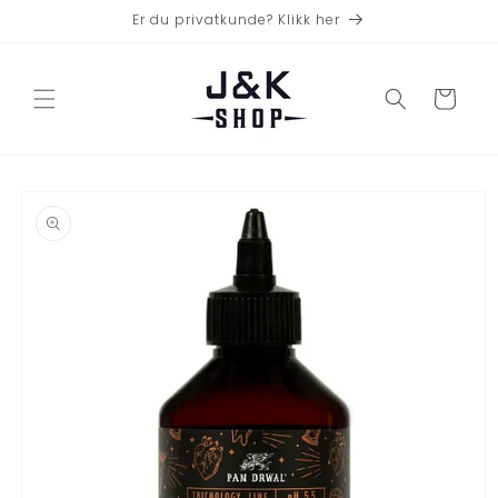
Gå videre
Er du privatkunde? Klikk her
til
innholdet
Handlekurv
opp til
roduktinformasjon