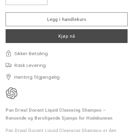
Senk
Øk
antallet
antallet
for
for
Pan
Pan
Legg i handlekurv
Drwal
Drwal
Docent-
Docent-
Kjøp nå
Liquid
Liquid
Cleansing
Cleansing
Shampoo
Shampoo
Sikker Betaling
Rask Levering
Henting Tilgjengelig
Pan Drwal Docent Liquid Cleansing Shampoo –
Rensende og Beroligende Sjampo for Hodebunnen
Pan Drwal Docent Liquid Cleansing Shampoo er den