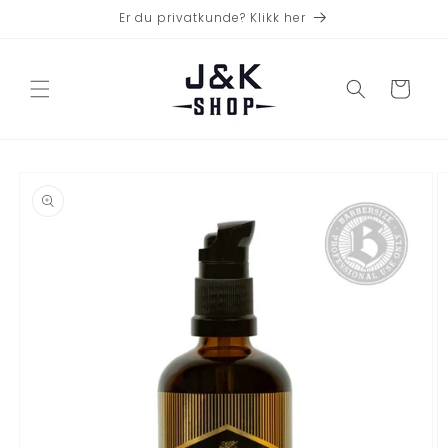
Gå videre
Er du privatkunde? Klikk her
til
innholdet
Handlekurv
opp til
roduktinformasjon