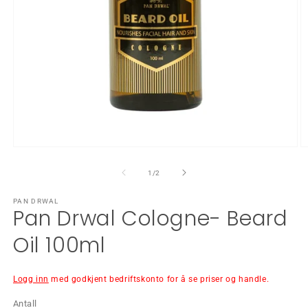
Åpne
Å
medie
m
1
2
av
1
/
2
i
i
modal
m
PAN DRWAL
Pan Drwal Cologne- Beard
Oil 100ml
Logg inn
med godkjent bedriftskonto for å se priser og handle.
Antall