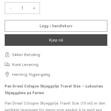
Senk
Øk
antallet
antallet
for
for
Pan
Pan
Legg i handlekurv
Drwal
Drwal
Cologne-
Cologne-
Kjøp nå
Beard
Beard
Oil
Oil
100ml
100ml
Sikker Betaling
Rask Levering
Henting Tilgjengelig
Pan Drwal Cologne Skjeggolje Travel Size – Luksuriøs
Skjeggpleie på Farten
Pan Drwal Cologne Skjeggolje Travel Size (10 ml) er den
perfekte løsningen for menn som ønsker å ta med seg