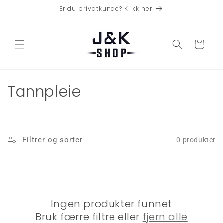
Gå videre
Er du privatkunde? Klikk her
til
innholdet
Handlekurv
S
Tannpleie
a
m
Filtrer og sorter
0 produkter
l
i
n
Ingen produkter funnet
g
Bruk færre filtre eller
fjern alle